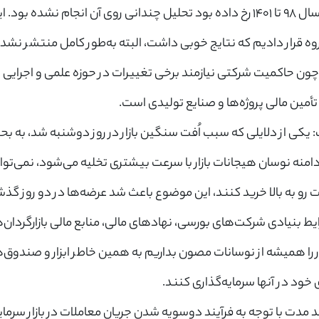
وی افزود: اتفاقاتی که از سال 98 تا 1401 رخ داده بود تحلیل چندانی روی آن انجام ن
×
ورود به حساب کاربری
روه قرار دادیم که نتایج خوبی داشت، البته به‌طور کامل منتشر نشد
ن حاکمیت شرکتی نیازمند برخی تغییرات در حوزه علمی و اجرایی
شماره موبایل خود را وارد کنید
 تأمین مالی پروژه‌ها و صنایع تولیدی است.
بعد از ثبت شماره کد برای شما پیامک خواهد شد
کی از دلایلی که سبب اُفت سنگین بازار در روز دوشنبه شد، به بح
+98
ش دامنه نوسان هیجانات بازار با سرعت بیشتری تخلیه می‌شود، نمی‌توان
ارسال کد
و به بالا خرید کنند، این موضوع باعث شد عرضه‌ها در دو روز گذشت
یط بنیادی شرکت‌های بورسی، نهادهای مالی، منابع مالی بازارگردان‌ه
زار را همیشه از نوسانات مصون بداریم به همین خاطر ابزار و صندوق‌ها
ود در آنها سرمایه‌گذاری کنند.
د مدت با توجه به فرآیند دوسویه شدن جریان معاملات در بازار سرمایه 