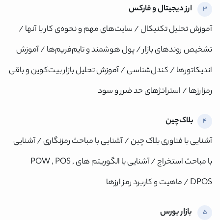
ارز دیجیتال و فارکس
3
آموزش تحلیل تکنیکال / سایت‌های مهم و نحوه‌ی کار با آنها /
تشخیص روندهای بازار / پول هوشمند و تایم‌فریم‌ها / آموزش
اندیکاتورها / کندل‌شناسی / آموزش تحلیل بازار بیت‌کوین و باقی
رمزارزها / استراتژهای حد ضرر و سود
بلاک‌چین
4
×
ورود به حساب کاربری
آشنایی با فناوری بلاک چین / آشنایی با مباحث رمزنگاری / آشنایی
با مباحث استخراج / آشنایی با الگوریتم های POW , POS ,
شماره موبایل خود را وارد کنید
DPOS / ماهیت و کاربرد رمز ارزها
بعد از ثبت شماره کد برای شما پیامک خواهد شد
+98
بازار بورس
5